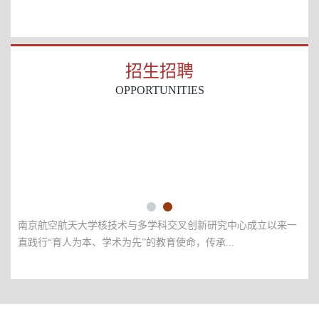
招生招聘
OPPORTUNITIES
航空航天大学核技术与多学科交叉创新研究中心成立以来一
IINT课题组
行“育人为本、学术为先”的教育使命，传承...
—仪器”、“核