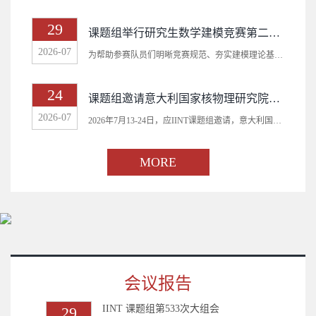
29
课题组举行研究生数学建模竞赛第二次培训会
2026-07
为帮助参赛队员们明晰竞赛规范、夯实建模理论基础、补齐备赛短板，全面提升参赛综合能...
24
课题组邀请意大利国家核物理研究院专家开设两门暑期国际课程
2026-07
2026年7月13-24日，应IINT课题组邀请，意大利国家核物理研究院（INFN）Setareh Fatemi...
MORE
会议报告
IINT 课题组第533次大组会
29