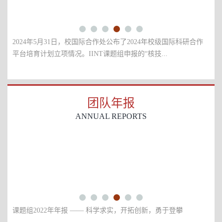
4年5月31日，校国际合作处公布了2024年校级国际科研合作
各有关单位：
育计划立项情况。IINT课题组申报的“核技...
（以下简称实
团队年报
ANNUAL REPORTS
组2022年年报 —— 科学求实，开拓创新，勇于登攀
课题组2021