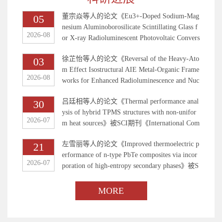
董宗焱等人的论文《Eu3+-Doped Sodium-Mag
05
nesium Aluminoborosilicate Scintillating Glass f
2026-08
or X-ray Radioluminescent Photovoltaic Convers
ion》被SCI期刊《Ceramics International》正
徐芷怡等人的论文《Reversal of the Heavy-Ato
03
式录用。
m Effect Isostructural AIE Metal-Organic Frame
2026-08
works for Enhanced Radioluminescence and Nuc
lear Battery Performance》被SCI期刊《ACS A
吕廷相等人的论文《Thermal performance anal
30
pplied Electronic Materials》正式录用。
ysis of hybrid TPMS structures with non-unifor
2026-07
m heat sources》被SCI期刊《International Com
munications in Heat and Mass Transfer》正式录
左雪丽等人的论文《Improved thermoelectric p
21
用。
erformance of n-type PbTe composites via incor
2026-07
poration of high-entropy secondary phases》被S
CI期刊《Materials Science in Semiconductor Pr
ocessing》正式录用。
MORE