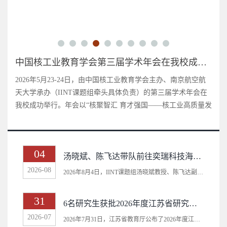
中国核工业教育学会第三届学术年会在我校成功举办
国核工业教育学会主办、南京航空航
2026年5月24日，IINT课题组牵头筹
头具体负责）的第三届学术年会在
仪器教育分会正式成立。分会成立大会暨
汇 育才强国——核工业高质量发
会议在南京隆重召开。分会的成立，标志
核仪器教...
04
汤晓斌、陈飞达带队前往奕瑞科技海宁生产基地参观交流
2026-08
2026年8月4日，IINT课题组汤晓斌教授、陈飞达副教授带队，组织课题组师生前往嘉兴市海...
31
6名研究生获批2026年度江苏省研究生科研实践创新计划项目
2026-07
2026年7月31日，江苏省教育厅公布了2026年度江苏省研究生科研实践创新计划拟立项项目...