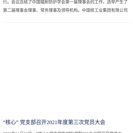
行。会议总结了中国辐射防护学会第一届理事会的工作，选举产生了
第二届理事会理事、常务理事及领导机构。中国核工业集团有限公司
副总工程师、科技委主任、罗琦院士当选为理事长，中国辐射防护研
究...
“核心” 党支部召开2021年度第三次党员大会