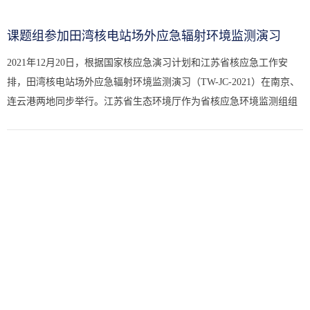
课题组参加田湾核电站场外应急辐射环境监测演习
2021年12月20日，根据国家核应急演习计划和江苏省核应急工作安
排，田湾核电站场外应急辐射环境监测演习（TW-JC-2021）在南京、
连云港两地同步举行。江苏省生态环境厅作为省核应急环境监测组组
长单位，组织南京海关、连云港海事局、田湾核电站、东部战区某部
和...