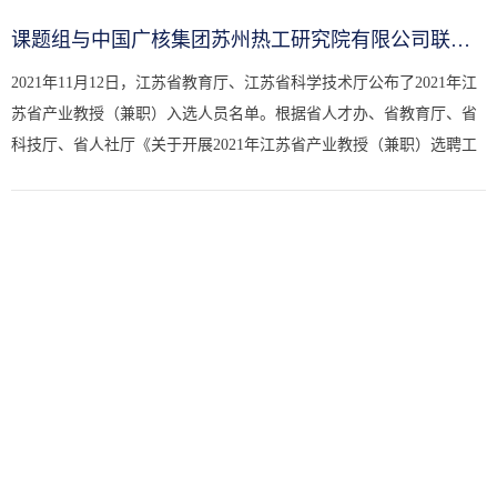
课题组与中国广核集团苏州热工研究院有限公司联合申报的江苏省产...
2021年11月12日，江苏省教育厅、江苏省科学技术厅公布了2021年江
苏省产业教授（兼职）入选人员名单。根据省人才办、省教育厅、省
科技厅、省人社厅《关于开展2021年江苏省产业教授（兼职）选聘工
作的通知》，在岗位发布、个人申报、高校推荐、资格审核的基础
上...