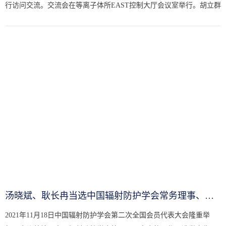
行访问交流。交流会在等离子体所EAST控制大厅会议室举行。胡立群
主任首先对汤晓斌教授一行的到来表示热烈欢迎，并详细介绍了等离
子...
汤晓斌、耿长冉当选中国辐射防护学会常务理事、理事
2021年11月18日中国辐射防护学会第二次全国会员代表大会隆重举