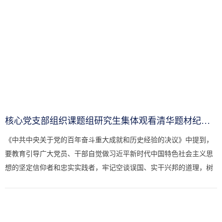
核心党支部组织课题组研究生集体观看清华题材纪录电影《大学》
《中共中央关于党的百年奋斗重大成就和历史经验的决议》中提到，
要教育引导广大党员、干部自觉做习近平新时代中国特色社会主义思
想的坚定信仰者和忠实实践者，牢记空谈误国、实干兴邦的道理，树
立不负人民的家国情怀、追求崇高的思想境界、增强过硬的担当本
领...