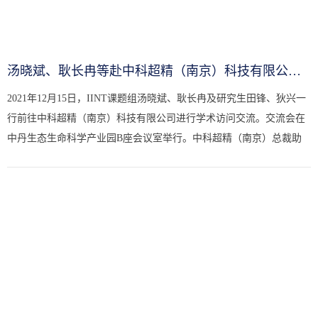
汤晓斌、耿长冉等赴中科超精（南京）科技有限公司访问交流
2021年12月15日，IINT课题组汤晓斌、耿长冉及研究生田锋、狄兴一
行前往中科超精（南京）科技有限公司进行学术访问交流。交流会在
中丹生态生命科学产业园B座会议室举行。中科超精（南京）总裁助
理尚雷明对汤晓斌教授一行的到来表示热烈欢迎，中科超精(南京)科...