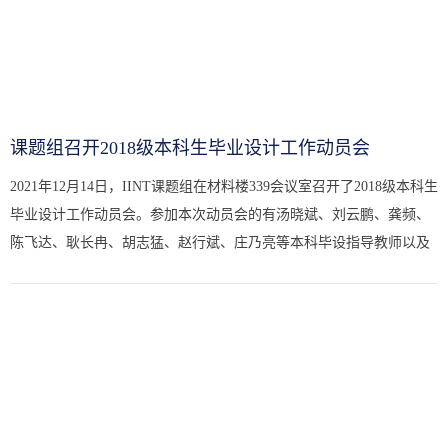
课题组召开2018级本科生毕业设计工作动员会
2021年12月14日，IINT课题组在材料楼339会议室召开了2018级本科生
毕业设计工作动员会。参加本次动员会的有汤晓斌、刘云鹏、龚频、
陈飞达、耿长冉、胡志猛、赵行斌、庄乃亮等本科毕设指导教师以及
在课题组开展毕设的全体本科生同学。本次动员会由庄乃亮老师主...