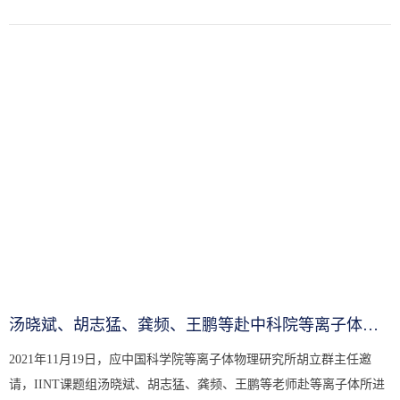
需要，本次省高校大学生物理与实验科技作品创新竞赛的决赛采取...
汤晓斌、胡志猛、龚频、王鹏等赴中科院等离子体所参观访问交流
2021年11月19日，应中国科学院等离子体物理研究所胡立群主任邀
请，IINT课题组汤晓斌、胡志猛、龚频、王鹏等老师赴等离子体所进