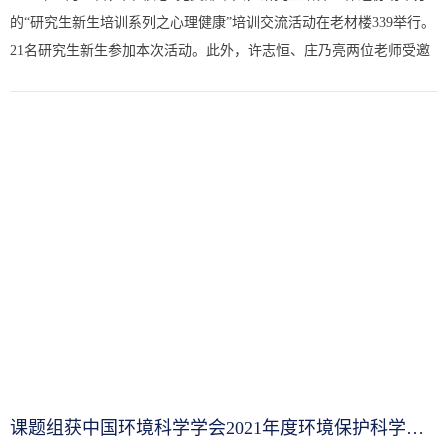
的“研究生新生培训系列之心理健康”培训交流活动在老材楼339举行。
21名研究生新生参加本次活动。此外，许志恒、庄乃亮两位老师受邀
参加此次活动。首先由许志恒老师做了一个开场的发言，指出...
课题组获中国环境科学学会2021年度环境保护科学技术奖