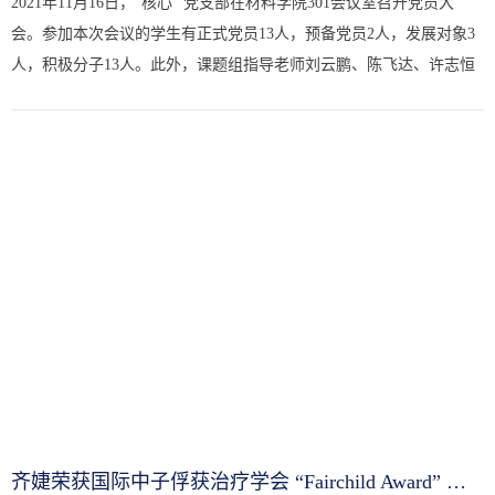
2021年11月16日，“核心” 党支部在材料学院301会议室召开党员大
会。参加本次会议的学生有正式党员13人，预备党员2人，发展对象3
人，积极分子13人。此外，课题组指导老师刘云鹏、陈飞达、许志恒
受邀出席本次会议。会议由支部副书记宋金霖主持。本次会议第一
项...
齐婕荣获国际中子俘获治疗学会 “Fairchild Award” 奖（费尔柴...