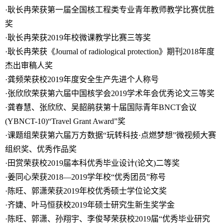
·耿长冉荣获第一届全国核工程类专业青年教师教学比赛优胜
奖
·耿长冉荣获2019年校微课教学比赛三等奖
·耿长冉荣获《Journal of radiological protection》期刊2018年度
杰出审稿人奖
·龚频荣获校2019年度安全生产先进个人称号
·张欣欣荣获第六届中国核学会2019学术年会优秀论文三等奖
·龚春慧、张欣欣、吴韶鹃获第十届国际青年BNCT会议
(YBNCT-10)“Travel Grant Award”奖
·课题组荣获第六届万方数据“玩转科技·点燃梦想”微视频大赛
组织奖、优秀作品奖
·田赏荣获校2019届本科优秀毕业设计(论文)二等奖
·姜同心荣获2018—2019学年校“优秀团员”称号
·陈旺、郭潇荣获2019年校优秀硕士学位论文奖
·齐婕、叶马恒获校2019年硕士研究生新生奖学金
·陈旺、郭潇、孙翔宇、李俊琴荣获校2019届“优秀毕业研究